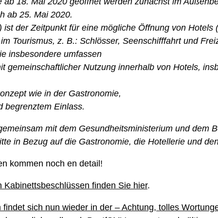
e ab 18. Mai 2020 geöffnet werden zunächst im Außenber
h ab 25. Mai 2020.
ist der Zeitpunkt für eine mögliche Öffnung von Hotels
m Tourismus, z. B.: Schlösser, Seenschifffahrt und Frei
 die insbesondere umfassen
it gemeinschaftlicher Nutzung innerhalb von Hotels, in
onzept wie in der Gastronomie,
d begrenztem Einlass.
 gemeinsam mit dem Gesundheitsministerium und dem Be
itte in Bezug auf die Gastronomie, die Hotellerie und de
en kommen noch en detail!
Kabinettsbeschlüssen finden Sie hier
.
indet sich nun wieder in der – Achtung, tolles Wortung