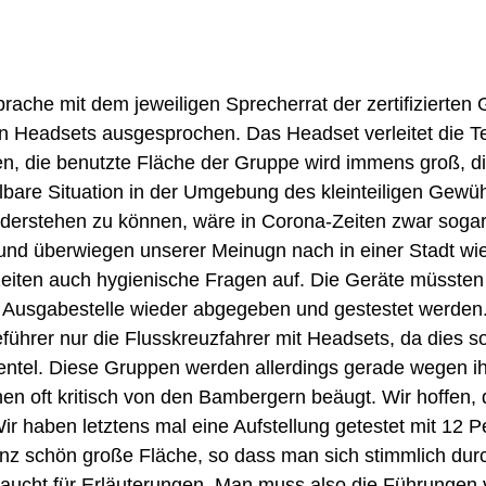
ache mit dem jeweiligen Sprecherrat der zertifizierten 
 Headsets ausgesprochen. Das Headset verleitet die Te
en, die benutzte Fläche der Gruppe wird immens groß, d
lbare Situation in der Umgebung des kleinteiligen Gewüh
nderstehen zu können, wäre in Corona-Zeiten zwar sogar 
 und überwiegen unserer Meinugn nach in einer Stadt 
iten auch hygienische Fragen auf. Die Geräte müssten j
r Ausgabestelle wieder abgegeben und gestestet werden.
eführer nur die Flusskreuzfahrer mit Headsets, da dies 
Klientel. Diese Gruppen werden allerdings gerade wegen 
en oft kritisch von den Bambergern beäugt. Wir hoffen,
ir haben letztens mal eine Aufstellung getestet mit 12
anz schön große Fläche, so dass man sich stimmlich du
braucht für Erläuterungen. Man muss also die Führungen 