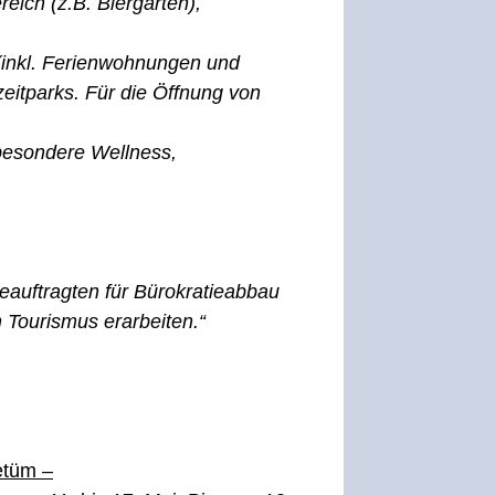
eich (z.B. Biergärten),
 (inkl. Ferienwohnungen und
zeitparks. Für die Öffnung von
sbesondere Wellness,
auftragten für Bürokratieabbau
n Tourismus erarbeiten.“
etüm –