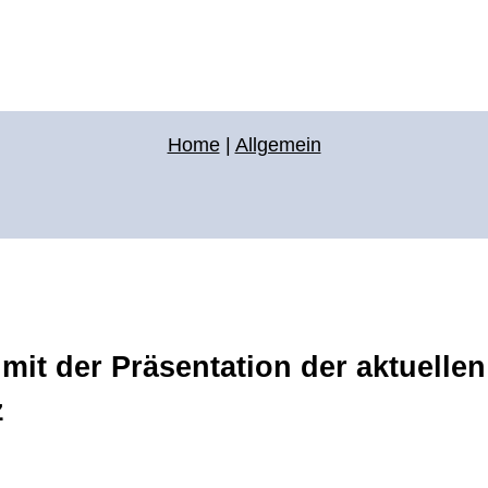
Home
|
Allgemein
it der Präsentation der aktuelle
z