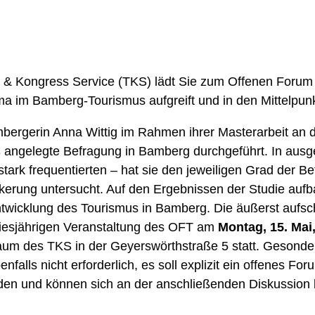
 & Kongress Service (TKS) lädt Sie zum Offenen Forum
ma im Bamberg-Tourismus aufgreift und in den Mittelpunk
bergerin Anna Wittig im Rahmen ihrer Masterarbeit an d
 angelegte Befragung in Bamberg durchgeführt. In ausg
stark frequentierten – hat sie den jeweiligen Grad der Be
kerung untersucht. Auf den Ergebnissen der Studie aufb
ntwicklung des Tourismus in Bamberg. Die äußerst aufsc
 diesjährigen Veranstaltung des OFT am
Montag, 15. Mai
aum des TKS in der Geyerswörthstraße 5 statt. Gesonde
nfalls nicht erforderlich, es soll explizit ein offenes For
aden und können sich an der anschließenden Diskussion b