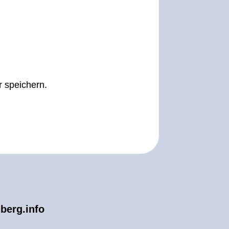
 speichern.
berg.info