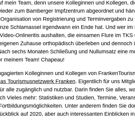
uf mein Team, denn unsere Kolleginnen und Kollegen, die 
wieder zum Bamberger Impfzentrum abgeordnet und häng
 Organisation von Registrierung und Terminvergaben zu 
ganze Schlamassel irgendwann ein Ende hat. Und wer im
e Video-Onlineritis aushalten, die einsamen Flure im TKS
 eigenen Zuhause orthopädisch überleben und dennoch i
 Nach sechs Monaten Schließung und Nullumsatz eine mot
vor meinem Team! Chapeau!
ngagierten Kolleginnen und Kollegen von FrankenTourism
as Tourismusnetzwerk Franken
. Eigentlich für uns Mitgl
 für alle zugänglich und nutzbar. Darin finden Sie alles
och Vieles mehr: Statistiken und Studien, Termine, Vera
rtbildungsmöglichkeiten. Unter anderem finden Sie do
ückblick auf 2020, aber auch interessanten Einblicken i