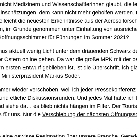
nicht Medizinern und Wissenschaftlerinnen glaubt, die l
inschätzungen, dem kann nicht mehr geholfen werden. Ei
elleicht die
neuesten Erkenntnisse aus der Aerosolforsc
den, im Grunde genommen unter Einhaltung von ausreiche
in Hoffnungsschimmer für Führungen im Sommer 2021?
mus aktuell wenig Licht unter dem dräuenden Schwarz de
 vor Ostern online gehen. Da war die große MPK mit der
ersten Entwurf geblieben ist, ist die Überschrift, ich g
 Ministerpräsident Markus Söder.
mer wieder verschoben, weil ich jeder Pressekonferenz
e und etliche Diskussionsrunden. Und jedes Mal hatte ic
d siehe da… es blieb nichts hängen im Filter. Der Touris
 für uns. Nur die
Verschiebung der nächsten Öffnungssc
, ja eine gewisse Resignation über unsere Branche. Gerad