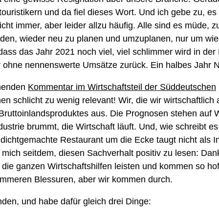
ouristikern und da fiel dieses Wort. Und ich gebe zu, es t
cht immer, aber leider allzu häufig. Alle sind es müde,
rden, wieder neu zu planen und umzuplanen, nur um wied
 dass das Jahr 2021 noch viel, viel schlimmer wird in der 
r ohne nennenswerte Umsätze zurück. Ein halbes Jahr N
fnenden
Kommentar im Wirtschaftsteil der Süddeutschen
en schlicht zu wenig relevant! Wir, die wir wirtschaftlic
Bruttoinlandsproduktes aus. Die Prognosen stehen auf 
strie brummt, die Wirtschaft läuft. Und, wie schreibt 
ichtgemachte Restaurant um die Ecke taugt nicht als Ind
mich seitdem, diesen Sachverhalt positiv zu lesen: D
die ganzen Wirtschaftshilfen leisten und kommen so hoff
limmeren Blessuren, aber wir kommen durch.
enden, und habe dafür gleich drei Dinge: