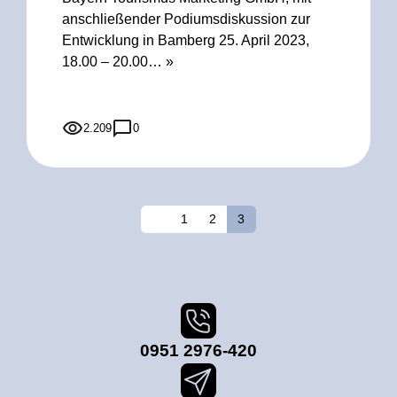
anschließender Podiumsdiskussion zur
Entwicklung in Bamberg 25. April 2023,
18.00 – 20.00…
»
2.209
0
Seitennummerierung
der
Vorherige
1
2
3
Beiträge
0951 2976-420